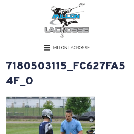
MILLON LACROSSE
7180503115_FC627FA5
4F_O